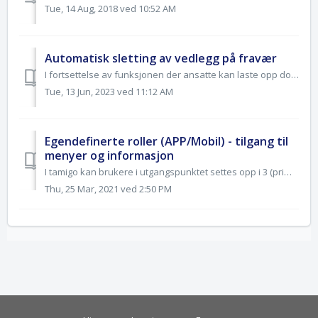
Tue, 14 Aug, 2018 ved 10:52 AM
Automatisk sletting av vedlegg på fravær
I fortsettelse av funksjonen der ansatte kan laste opp dokumenter (dokumentasjon) ved fravær Les mer på linken her: Laste opp dokumenter ved fravær, er d...
Tue, 13 Jun, 2023 ved 11:12 AM
Egendefinerte roller (APP/Mobil) - tilgang til
menyer og informasjon
I tamigo kan brukere i utgangspunktet settes opp i 3 (primære) roller/kategorier (Medarbeider/Planlegger/Administrator). Det kan i tillegg opprettes nye...
Thu, 25 Mar, 2021 ved 2:50 PM