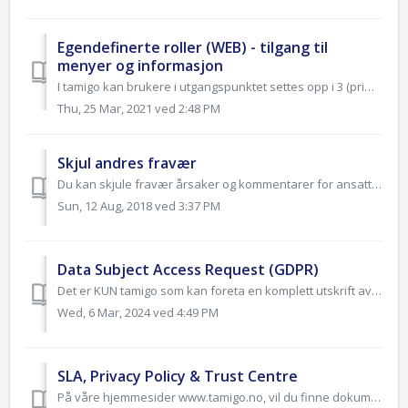
Egendefinerte roller (WEB) - tilgang til
menyer og informasjon
I tamigo kan brukere i utgangspunktet settes opp i 3 (primære) roller/kategorier (Medarbeider/Planlegger/Administrator). Det kan i tillegg opprettes nye r...
Thu, 25 Mar, 2021 ved 2:48 PM
Skjul andres fravær
Du kan skjule fravær årsaker og kommentarer for ansatte, Vaktplan og i Fraværskalender. Ansatte kan fortsatt se hvem som er fraværende, men ikke årsak eller...
Sun, 12 Aug, 2018 ved 3:37 PM
Data Subject Access Request (GDPR)
Det er KUN tamigo som kan foreta en komplett utskrift av alle data som ligger inne på en ansatt. På forespørsel (send til supportno@tamigo.no) vil vi inne...
Wed, 6 Mar, 2024 ved 4:49 PM
SLA, Privacy Policy & Trust Centre
På våre hjemmesider www.tamigo.no, vil du finne dokumenter som: - Service Level Agreement (SLA) - Privacy Policy - Trust Centre (GDPR Notice)