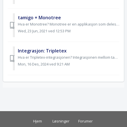
tamigo + Monotree
Hva er Monotree? Monotree er en applikasjon som deles mellom og forbinder ansatte i din virksomhet. Monotree dekker funksjoner som onboarding, e-lea...
Wed, 23 Jun, 2021 ved 12:53 PM
Integrasjon: Tripletex
Hva er Tripletex-integrasjonen? Integrasjonen mellom tamigo og Tripletex overfører arbeidstimer, fravær og lønnsdata fra tamigo til Tripletex automatisk, no...
Mon, 16 Des, 2024 ved 9:21 AM
Hjem
Løsninger
Forumer