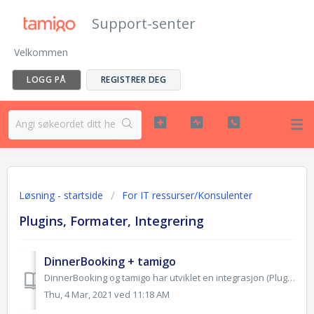
Support-senter
Velkommen
LOGG PÅ
REGISTRER DEG
Løsning - startside
For IT ressurser/Konsulenter
Plugins, Formater, Integrering
DinnerBooking + tamigo
DinnerBooking og tamigo har utviklet en integrasjon (Plugin) som bidrar til å optimalisere lønnskostnader og bemanning. Ved å kombinere antall b...
Thu, 4 Mar, 2021 ved 11:18 AM