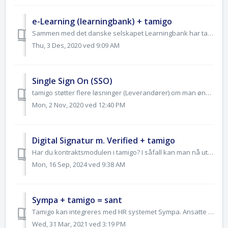
e-Learning (learningbank) + tamigo
Sammen med det danske selskapet Learningbank har tamigo lagt opp en Plugin som gir din virksomhet sømløs samhandling mellom tamigo bemanningssystem og...
Thu, 3 Des, 2020 ved 9:09 AM
Single Sign On (SSO)
tamigo støtter flere løsninger (Leverandører) om man ønsker å knytte virksomhetens SSO (Singel Sign On) løsning med tamigo. Azure AD, ADFS samlV2, ope...
Mon, 2 Nov, 2020 ved 12:40 PM
Digital Signatur m. Verified + tamigo
Har du kontraktsmodulen i tamigo? I såfall kan man nå utvide dette med digital signatur. Vi har inngått samarbeide med selskapet Verified, og kan t...
Mon, 16 Sep, 2024 ved 9:38 AM
Sympa + tamigo = sant
Tamigo kan integreres med HR systemet Sympa. Ansatte data (Stamdata) kan opprettes i tamigo direkte fra HR systemet Sympa. Det vil si at Sympa vil være &quo...
Wed, 31 Mar, 2021 ved 3:19 PM