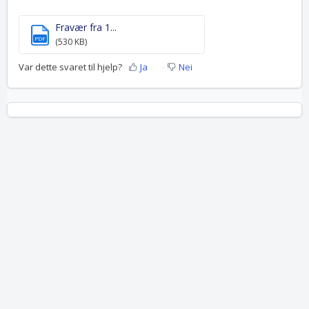
Fravær fra 1...
PDF
(530 KB)
Var dette svaret til hjelp?
Ja
Nei