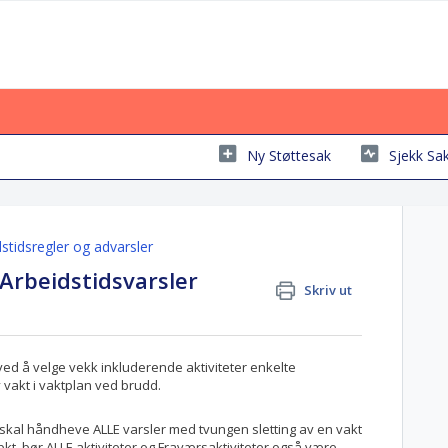
Ny Støttesak
Sjekk Sa
stidsregler og advarsler
 Arbeidstidsvarsler
Skriv ut
ved å velge vekk inkluderende aktiviteter enkelte
v vakt i vaktplan ved brudd.
igo skal håndheve ALLE varsler med tvungen sletting av en vakt
pkt. bør ALLE aktiviteter og Fraværsaktiviteter også være