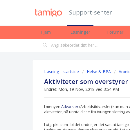
Support-senter
Hjem
Løsninger
Forumer
Løsning - startside
Helse & BPA
Arbeid
Aktiviteter som overstyrer
Endret: Mon, 19 Nov, 2018 ved 3:54 PM
I menyen
Advarsler
(Arbeidstidvarsler) kan man 
aktiviteter, nå unnta disse fra tvungen sletting a
I utg. pkt. som i bildet under, er det satt at tam
i vaktplan, dersom denne skaper et brudd. I utg. 