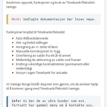
beskriver oppsett, funksjoner og bruk av Timebank/Fleksitid i
tamigo.
Merk!
 Vedlagte dokumentasjon bør leses nøye.
Funksjoner knyttet til Timebank/Fleksitid
Fast-/Månedslønnede
Hel- og Deltid stillinger
Avregning av +/- timer til lønn
Manuelle korreksjoner m. logg
Overføring av saldo fra ett år til annet
Midlertidig de-aktivering av saldo ved fravær
Endring i ukentlige kontraktstimer (permanent eller
midlertidig)
Innsyn i egen Timebank for ansatte
Vi i tamigo Norge bistår deg mer enn gjerne, om du ønsker hjelp
til å komme i gang med Timebank/Fleksitid i tamigo.
Info!
 Vi ber de av våre kunder som evt. 
fortsatt har gammel meny om å kontakte oss.