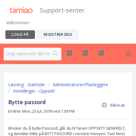
Support-senter
Velkommen
LOGG PÅ
REGISTRER DEG
Løsning - startside
Administratorer/Planleggere
Innstillinger - Oppsett
Bytte passord
Skriv ut
Endret: Mon, 23 Jul, 2018 ved 1:39 PM
Ønsker du å bytte Passord, går du til fanen OPPSETT GENERELT,
og deretter klikk på BYTT PASSORD i venstre menyen. Tast først