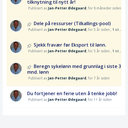
tilknytning til nytt år!
Publisert av
Jan-Petter Ødegaard
,
for 8 måneder siden
Dele på ressurser (Tilkallings-pool)
Publisert av
Jan-Petter Ødegaard
,
for 5 år siden
,
1 stemme
Sjekk fravær før Eksport til lønn.
Publisert av
Jan-Petter Ødegaard
,
for 5 år siden
,
1 stemme
Beregn sykelønn med grunnlag i siste 3
mnd. lønn
Publisert av
Jan-Petter Ødegaard
,
for 7 år siden
Du fortjener en ferie uten å tenke jobb!
Publisert av
Jan-Petter Ødegaard
,
for 11 år siden